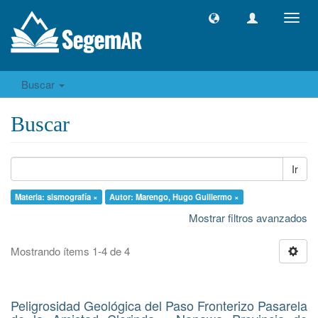
Camb
naveg
Buscar
Buscar
Ir
Materia: sismografía ×
Autor: Marengo, Hugo Guillermo ×
Mostrar filtros avanzados
Mostrando ítems 1-4 de 4
Peligrosidad Geológica del Paso Fronterizo Pasarela