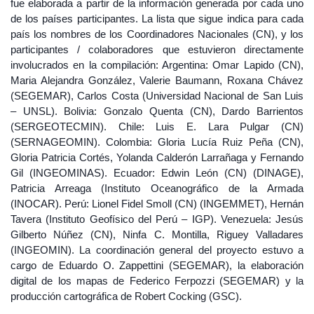
fue elaborada a partir de la información generada por cada uno
de los países participantes. La lista que sigue indica para cada
país los nombres de los Coordinadores Nacionales (CN), y los
participantes / colaboradores que estuvieron directamente
involucrados en la compilación: Argentina: Omar Lapido (CN),
Maria Alejandra González, Valerie Baumann, Roxana Chávez
(SEGEMAR), Carlos Costa (Universidad Nacional de San Luis
– UNSL). Bolivia: Gonzalo Quenta (CN), Dardo Barrientos
(SERGEOTECMIN). Chile: Luis E. Lara Pulgar (CN)
(SERNAGEOMIN). Colombia: Gloria Lucía Ruiz Peña (CN),
Gloria Patricia Cortés, Yolanda Calderón Larrañaga y Fernando
Gil (INGEOMINAS). Ecuador: Edwin León (CN) (DINAGE),
Patricia Arreaga (Instituto Oceanográfico de la Armada
(INOCAR). Perú: Lionel Fidel Smoll (CN) (INGEMMET), Hernán
Tavera (Instituto Geofísico del Perú – IGP). Venezuela: Jesús
Gilberto Núñez (CN), Ninfa C. Montilla, Riguey Valladares
(INGEOMIN). La coordinación general del proyecto estuvo a
cargo de Eduardo O. Zappettini (SEGEMAR), la elaboración
digital de los mapas de Federico Ferpozzi (SEGEMAR) y la
producción cartográfica de Robert Cocking (GSC).