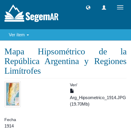
Camb
naveg
Ver ítem
Mapa Hipsométrico de la
República Argentina y Regiones
Limítrofes
Ver/
Arg_Hipsometrico_1914.JPG
(19.70Mb)
Fecha
1914