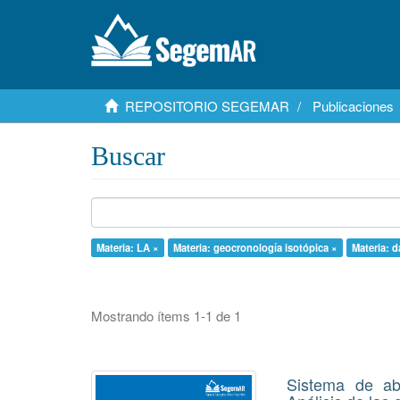
REPOSITORIO SEGEMAR
Publicaciones
Buscar
Materia: LA ×
Materia: geocronología isotópica ×
Materia: d
Mostrando ítems 1-1 de 1
Sistema de ab