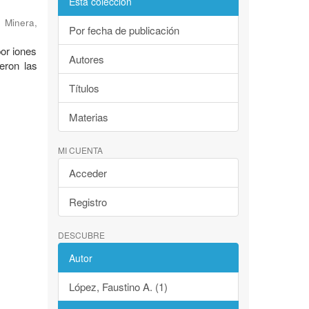
Esta colección
 Minera,
Por fecha de publicación
or iones
Autores
eron las
Títulos
Materias
MI CUENTA
Acceder
Registro
DESCUBRE
Autor
López, Faustino A. (1)