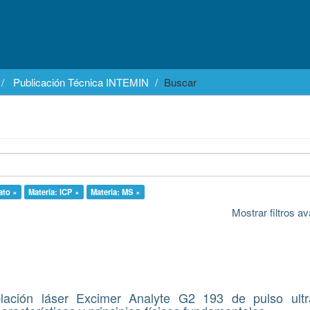
Publicación Técnica INTEMIN
Buscar
ato ×
Materia: ICP ×
Materia: MS ×
Mostrar filtros 
lación láser Excimer Analyte G2 193 de pulso ultra