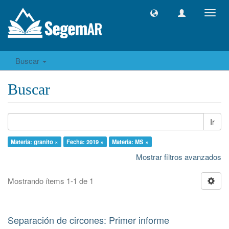
Camb
naveg
Buscar
Buscar
Ir
Materia: granito ×
Fecha: 2019 ×
Materia: MS ×
Mostrar filtros avanzados
Mostrando ítems 1-1 de 1
Separación de circones: Primer informe