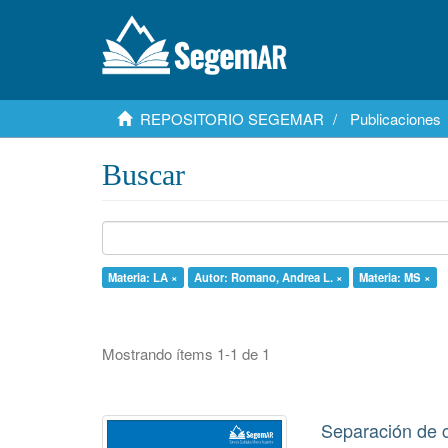
REPOSITORIO SEGEMAR
Publicaciones
Buscar
Materia: LA ×
Autor: Romano, Andrea L. ×
Materia: MS ×
Mostrando ítems 1-1 de 1
Separación de c