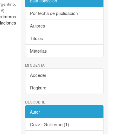
Esta colección
rgentino.
19
)
Por fecha de publicación
primeros
alaciones
Autores
Títulos
Materias
MI CUENTA
Acceder
Registro
DESCUBRE
Autor
Cozzi, Guillermo (1)