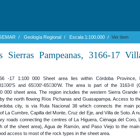
EGEMAR
Geología Regional
Escala 1:100.000
Ver ítem
s Sierras Pampeanas, 3166-17 Vill
66 -17 1:100 000 Sheet area lies within Córdoba Province, 
3100’S and 6500’-6530’W. The area is part of the 3163-II (
50 000 sheet area. The region includes the western Sierra Grande 
 by the north flowing Ríos Pichanas and Guasapampa. Access to the
rdoba city, is via Ruta Nacional 38 which connects the main po
of La Cumbre, Capilla del Monte, Cruz del Eje, and Villa de Soto. A 
ry roads connecting the centres of La Higuera, Ciénaga del Coro, 
uth of the sheet area), Agua de Ramón, and Paso Viejo to the main
ood access to most of the rock types in the sheet area.