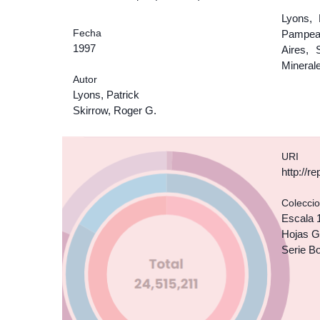
Lyons, 
Fecha
Pampean
1997
Aires, 
Mineral
Autor
Lyons, Patrick
Skirrow, Roger G.
URI
http://r
Colecci
Escala 
Hojas G
Serie Bo