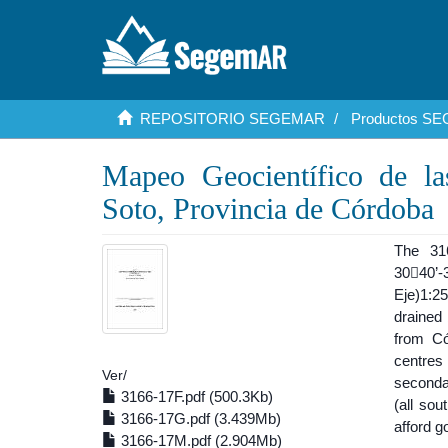
REPOSITORIO SEGEMAR
Productos S
Mapeo Geocientífico de la
Soto, Provincia de Córdoba
The 31
3040’-
Eje)1:2
drained
from Có
centres 
Ver/
seconda
3166-17F.pdf (500.3Kb)
(all so
3166-17G.pdf (3.439Mb)
afford g
3166-17M.pdf (2.904Mb)