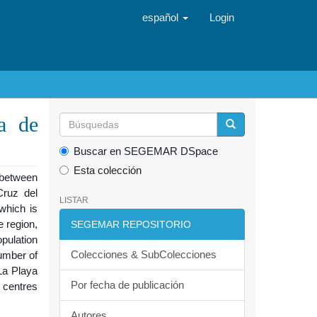
español
Login
a de
Buscar en SEGEMAR DSpace
Esta colección
between
Cruz del
LISTAR
which is
 region,
SEGEMAR REPOSITORIO
pulation
Colecciones & SubColecciones
number of
La Playa
Por fecha de publicación
 centres
Autores