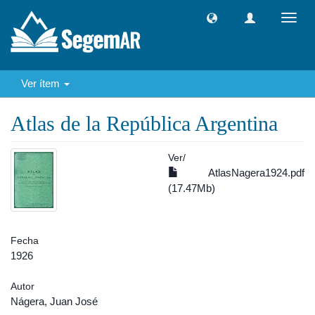
Camb
naveg
Ver ítem
Atlas de la República Argentina
Ver/
AtlasNagera1924.pdf
(17.47Mb)
Fecha
1926
Autor
Nágera, Juan José