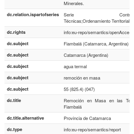
Minerales.
dc.relation.ispartofseries
Serie Contribuci
Técnicas;Ordenamiento Territorial nr
dc.rights
info:eu-repo/semantics/openAccess
dc.subject
Fiambalá (Catamarca, Argentina)
dc.subject
Catamarca (Argentina)
dc.subject
agua termal
dc.subject
remoción en masa
dc.subject
55 (825.4) (047)
dc.title
Remoción en Masa en las Ter
Fiambalá
dc.title.alternative
Provincia de Catamarca
dc.type
info:eu-repo/semantics/report