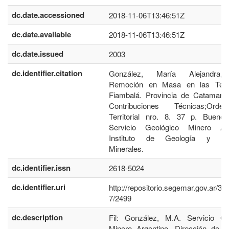
dc.date.accessioned
2018-11-06T13:46:51Z
dc.date.available
2018-11-06T13:46:51Z
dc.date.issued
2003
dc.identifier.citation
González, María Alejandra,
Remoción en Masa en las Ter
Fiambalá. Provincia de Catamarca
Contribuciones Técnicas;Orden
Territorial nro. 8. 37 p. Buenos
Servicio Geológico Minero Arg
Instituto de Geología y Re
Minerales.
dc.identifier.issn
2618-5024
dc.identifier.uri
http://repositorio.segemar.gov.ar/3
7/2499
dc.description
Fil: González, M.A. Servicio Ge
Minero Argentino. Dirección de G