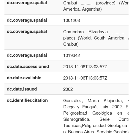
dc.coverage.spatial
Chubut .......... (province) (Worl
America, Argentina)
dc.coverage.spatial
1001203
dc.coverage.spatial
Comodoro Rivadavia .......... (in
place) (World, South America, Arg
Chubut)
dc.coverage.spatial
1019342
dc.date.accessioned
2018-11-06T13:03:57Z
dc.date.available
2018-11-06T13:03:57Z
dc.date.issued
2002
dc.identifier.citation
González, María Alejandra; Ro
Diego y Fauqué, Luis, 2002. Est
Peligrosidad Geológica en el
Sismográfica. Serie Contribu
Técnicas;Peligrosidad Geológica nr
p. Buenos Aires, Servicio Geológic