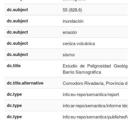
dc.subject
55 (828.6)
dc.subject
inundación
dc.subject
erosión
dc.subject
ceniza volcánica
dc.subject
sismo
dc.title
Estudio de Peligrosidad Geológic
Barrio Sismográfica
dc.title.alternative
Comodoro Rivadavia, Provincia de
dc.type
info:eu-repo/semantics/report
dc.type
info:ar-repo/semantics/informe técn
dc.type
info:eu-repo/semantics/publishedVe