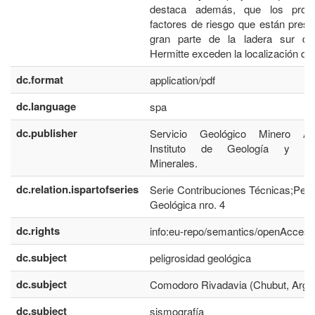
destaca además, que los proc
factores de riesgo que están pres
gran parte de la ladera sur de
Hermitte exceden la localización del
dc.format
application/pdf
dc.language
spa
dc.publisher
Servicio Geológico Minero Arg
Instituto de Geología y Re
Minerales.
dc.relation.ispartofseries
Serie Contribuciones Técnicas;Peli
Geológica nro. 4
dc.rights
info:eu-repo/semantics/openAccess
dc.subject
peligrosidad geológica
dc.subject
Comodoro Rivadavia (Chubut, Argen
dc.subject
sismografía