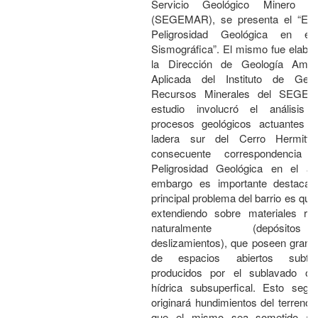
Servicio Geológico Minero Ar
(SEGEMAR), se presenta el “Est
Peligrosidad Geológica en el
Sismográfica”. El mismo fue elabo
la Dirección de Geología Ambi
Aplicada del Instituto de Geo
Recursos Minerales del SEGEM
estudio involucró el análisis
procesos geológicos actuantes s
ladera sur del Cerro Hermitt
consecuente correspondencia 
Peligrosidad Geológica en el ár
embargo es importante destacar
principal problema del barrio es que
extendiendo sobre materiales re
naturalmente (depósit
deslizamientos), que poseen gran 
de espacios abiertos subterr
producidos por el sublavado o 
hídrica subsuperfical. Esto segu
originará hundimientos del terreno
que el mismo sea sometido a 