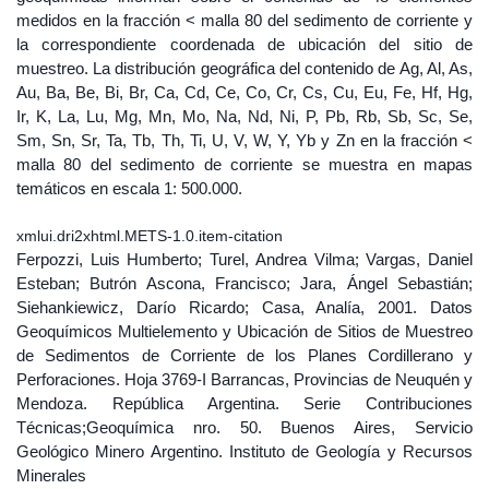
medidos en la fracción < malla 80 del sedimento de corriente y
la correspondiente coordenada de ubicación del sitio de
muestreo. La distribución geográfica del contenido de Ag, Al, As,
Au, Ba, Be, Bi, Br, Ca, Cd, Ce, Co, Cr, Cs, Cu, Eu, Fe, Hf, Hg,
Ir, K, La, Lu, Mg, Mn, Mo, Na, Nd, Ni, P, Pb, Rb, Sb, Sc, Se,
Sm, Sn, Sr, Ta, Tb, Th, Ti, U, V, W, Y, Yb y Zn en la fracción <
malla 80 del sedimento de corriente se muestra en mapas
temáticos en escala 1: 500.000.
xmlui.dri2xhtml.METS-1.0.item-citation
Ferpozzi, Luis Humberto; Turel, Andrea Vilma; Vargas, Daniel
Esteban; Butrón Ascona, Francisco; Jara, Ángel Sebastián;
Siehankiewicz, Darío Ricardo; Casa, Analía, 2001. Datos
Geoquímicos Multielemento y Ubicación de Sitios de Muestreo
de Sedimentos de Corriente de los Planes Cordillerano y
Perforaciones. Hoja 3769-I Barrancas, Provincias de Neuquén y
Mendoza. República Argentina. Serie Contribuciones
Técnicas;Geoquímica nro. 50. Buenos Aires, Servicio
Geológico Minero Argentino. Instituto de Geología y Recursos
Minerales