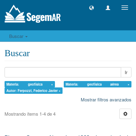
Camb
naveg
Buscar
Buscar
Ir
Materia: geofísica ×
Materia: geofísica aérea ×
Autor: Ferpozzi, Federico Javier ×
Mostrar filtros avanzados
Mostrando ítems 1-4 de 4