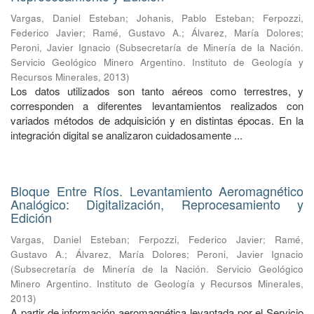
Vargas, Daniel Esteban
;
Johanis, Pablo Esteban
;
Ferpozzi,
Federico Javier
;
Ramé, Gustavo A.
;
Álvarez, María Dolores
;
Peroni, Javier Ignacio
(
Subsecretaría de Minería de la Nación.
Servicio Geológico Minero Argentino. Instituto de Geología y
Recursos Minerales
,
2013
)
Los datos utilizados son tanto aéreos como terrestres, y
corresponden a diferentes levantamientos realizados con
variados métodos de adquisición y en distintas épocas. En la
integración digital se analizaron cuidadosamente ...
Bloque Entre Ríos. Levantamiento Aeromagnético
Analógico: Digitalización, Reprocesamiento y
Edición
Vargas, Daniel Esteban
;
Ferpozzi, Federico Javier
;
Ramé,
Gustavo A.
;
Álvarez, María Dolores
;
Peroni, Javier Ignacio
(
Subsecretaría de Minería de la Nación. Servicio Geológico
Minero Argentino. Instituto de Geología y Recursos Minerales
,
2013
)
A partir de información aeromagnética levantada por el Servicio