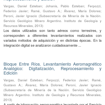
Vargas, Daniel Esteban
;
Johanis, Pablo Esteban
;
Ferpozzi,
Federico Javier
;
Ramé, Gustavo A.
;
Álvarez, María Dolores
;
Peroni, Javier Ignacio
(
Subsecretaría de Minería de la Nación.
Servicio Geológico Minero Argentino. Instituto de Geología y
Recursos Minerales
,
2013
)
Los datos utilizados son tanto aéreos como terrestres, y
corresponden a diferentes levantamientos realizados con
variados métodos de adquisición y en distintas épocas. En la
integración digital se analizaron cuidadosamente ...
Bloque Entre Ríos. Levantamiento Aeromagnético
Analógico: Digitalización, Reprocesamiento y
Edición
Vargas, Daniel Esteban
;
Ferpozzi, Federico Javier
;
Ramé,
Gustavo A.
;
Álvarez, María Dolores
;
Peroni, Javier Ignacio
(
Subsecretaría de Minería de la Nación. Servicio Geológico
Minero Argentino. Instituto de Geología y Recursos Minerales
,
2013
)
A partir de información aeromagnética levantada por el Servicio