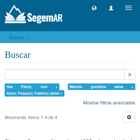
Camb
naveg
Buscar
Buscar
Ir
Has File(s): true ×
Materia: geofísica aérea ×
Autor: Ferpozzi, Federico Javier ×
Mostrar filtros avanzados
Mostrando ítems 1-4 de 4