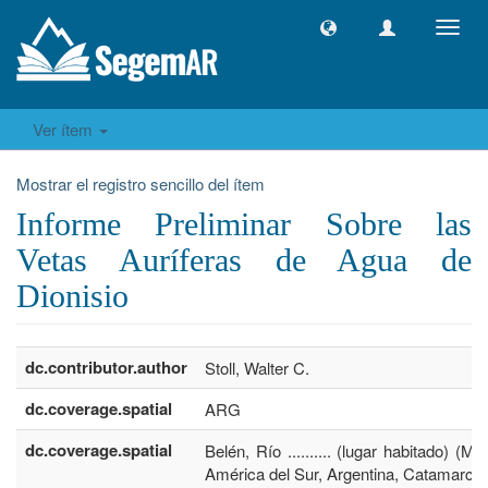
Camb
naveg
Ver ítem
Mostrar el registro sencillo del ítem
Informe Preliminar Sobre las
Vetas Auríferas de Agua de
Dionisio
dc.contributor.author
Stoll, Walter C.
dc.coverage.spatial
ARG
dc.coverage.spatial
Belén, Río .......... (lugar habitado) (Mu
América del Sur, Argentina, Catamarca)