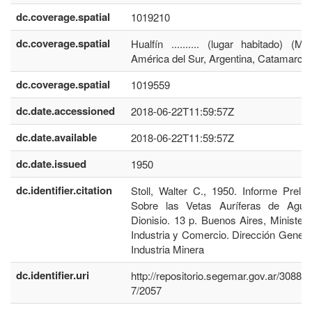
dc.coverage.spatial
1019210
dc.coverage.spatial
Hualfín .......... (lugar habitado) (Mu
América del Sur, Argentina, Catamarca)
dc.coverage.spatial
1019559
dc.date.accessioned
2018-06-22T11:59:57Z
dc.date.available
2018-06-22T11:59:57Z
dc.date.issued
1950
dc.identifier.citation
Stoll, Walter C., 1950. Informe Prelim
Sobre las Vetas Auríferas de Agu
Dionisio. 13 p. Buenos Aires, Ministeri
Industria y Comercio. Dirección Genera
Industria Minera
dc.identifier.uri
http://repositorio.segemar.gov.ar/30884
7/2057