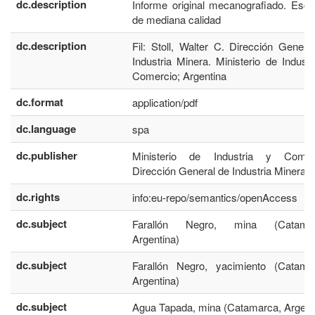
dc.description
Informe original mecanografiado. Esc
de mediana calidad
dc.description
Fil: Stoll, Walter C. Dirección Genera
Industria Minera. Ministerio de Industr
Comercio; Argentina
dc.format
application/pdf
dc.language
spa
dc.publisher
Ministerio de Industria y Comerc
Dirección General de Industria Minera
dc.rights
info:eu-repo/semantics/openAccess
dc.subject
Farallón Negro, mina (Catamar
Argentina)
dc.subject
Farallón Negro, yacimiento (Catama
Argentina)
dc.subject
Agua Tapada, mina (Catamarca, Argent