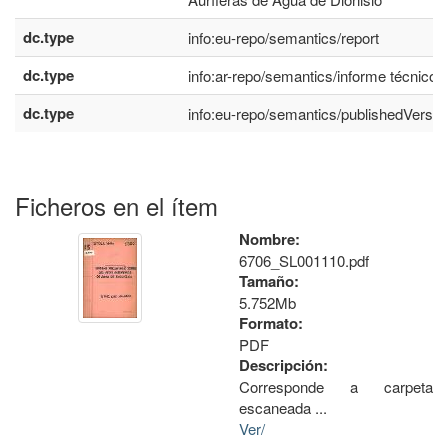
dc.type
info:eu-repo/semantics/report
dc.type
info:ar-repo/semantics/informe técnico
dc.type
info:eu-repo/semantics/publishedVersio
Ficheros en el ítem
Nombre:
6706_SL001110.pdf
Tamaño:
5.752Mb
Formato:
PDF
Descripción:
Corresponde a carpeta
escaneada ...
Ver/