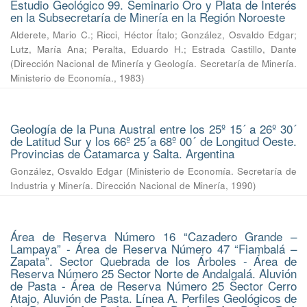
Estudio Geológico 99. Seminario Oro y Plata de Interés
en la Subsecretaría de Minería en la Región Noroeste
Alderete, Mario C.
;
Ricci, Héctor Ítalo
;
González, Osvaldo Edgar
;
Lutz, María Ana
;
Peralta, Eduardo H.
;
Estrada Castillo, Dante
(
Dirección Nacional de Minería y Geología. Secretaría de Minería.
Ministerio de Economía.
,
1983
)
Geología de la Puna Austral entre los 25º 15´ a 26º 30´
de Latitud Sur y los 66º 25´a 68º 00´ de Longitud Oeste.
Provincias de Catamarca y Salta. Argentina
González, Osvaldo Edgar
(
Ministerio de Economía. Secretaría de
Industria y Minería. Dirección Nacional de Minería
,
1990
)
Área de Reserva Número 16 “Cazadero Grande –
Lampaya” - Área de Reserva Número 47 “Fiambalá –
Zapata”. Sector Quebrada de los Árboles - Área de
Reserva Número 25 Sector Norte de Andalgalá. Aluvión
de Pasta - Área de Reserva Número 25 Sector Cerro
Atajo, Aluvión de Pasta. Línea A. Perfiles Geológicos de