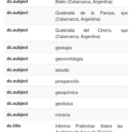
dc.subject
Belén (Catamarca, Argentina)
dc.subject
Quebrada de la Pampa, quebr
(Catamarca, Argentina)
dc.subject
Quebrada del Chorro, quebr
(Catamarca, Argentina)
dc.subject
geología
dc.subject
geomorfología
dc.subject
estudio
dc.subject
prospección
dc.subject
geoquímica
dc.subject
geofísica
dc.subject
minería
dc.title
Informe Preliminar Sobre las Ve
Auríferas de Agua de Dionisio