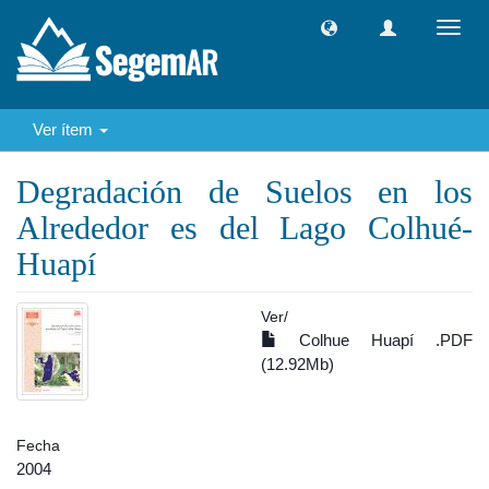
Camb
naveg
Ver ítem
Degradación de Suelos en los
Alrededor es del Lago Colhué-
Huapí
Ver/
Colhue Huapí .PDF
(12.92Mb)
Fecha
2004