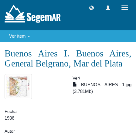
Camb
naveg
Ver ítem
Buenos Aires I. Buenos Aires,
General Belgrano, Mar del Plata
Ver/
BUENOS AIRES 1.jpg
(3.781Mb)
Fecha
1936
Autor