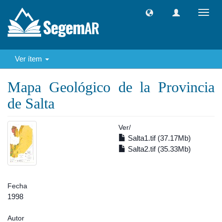
Camb
naveg
Ver ítem
Mapa Geológico de la Provincia
de Salta
Ver/
Salta1.tif (37.17Mb)
Salta2.tif (35.33Mb)
Fecha
1998
Autor