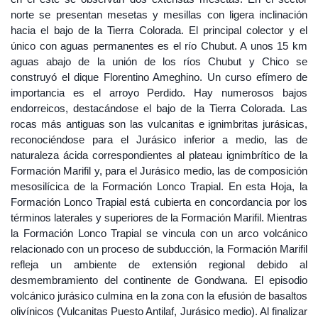
norte se presentan mesetas y mesillas con ligera inclinación
hacia el bajo de la Tierra Colorada. El principal colector y el
único con aguas permanentes es el río Chubut. A unos 15 km
aguas abajo de la unión de los ríos Chubut y Chico se
construyó el dique Florentino Ameghino. Un curso efímero de
importancia es el arroyo Perdido. Hay numerosos bajos
endorreicos, destacándose el bajo de la Tierra Colorada. Las
rocas más antiguas son las vulcanitas e ignimbritas jurásicas,
reconociéndose para el Jurásico inferior a medio, las de
naturaleza ácida correspondientes al plateau ignimbrítico de la
Formación Marifil y, para el Jurásico medio, las de composición
mesosilícica de la Formación Lonco Trapial. En esta Hoja, la
Formación Lonco Trapial está cubierta en concordancia por los
términos laterales y superiores de la Formación Marifil. Mientras
la Formación Lonco Trapial se vincula con un arco volcánico
relacionado con un proceso de subducción, la Formación Marifil
refleja un ambiente de extensión regional debido al
desmembramiento del continente de Gondwana. El episodio
volcánico jurásico culmina en la zona con la efusión de basaltos
olivínicos (Vulcanitas Puesto Antilaf, Jurásico medio). Al finalizar