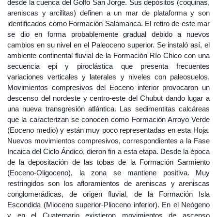
desde la cuenca del Golfo San Jorge. Sus depósitos (coquinas,
areniscas y arcilitas) definen a un mar de plataforma y son
identificados como Formación Salamanca. El retiro de este mar
se dio en forma probablemente gradual debido a nuevos
cambios en su nivel en el Paleoceno superior. Se instaló así, el
ambiente continental fluvial de la Formación Río Chico con una
secuencia epi y piroclástica que presenta frecuentes
variaciones verticales y laterales y niveles con paleosuelos.
Movimientos compresivos del Eoceno inferior provocaron un
descenso del nordeste y centro-este del Chubut dando lugar a
una nueva transgresión atlántica. Las sedimentitas calcáreas
que la caracterizan se conocen como Formación Arroyo Verde
(Eoceno medio) y están muy poco representadas en esta Hoja.
Nuevos movimientos compresivos, correspondientes a la Fase
Incaica del Ciclo Ándico, dieron fin a esta etapa. Desde la época
de la depositación de las tobas de la Formación Sarmiento
(Eoceno-Oligoceno), la zona se mantiene positiva. Muy
restringidos son los afloramientos de areniscas y areniscas
conglomerádicas, de origen fluvial, de la Formación Isla
Escondida (Mioceno superior-Plioceno inferior). En el Neógeno
y en el Cuaternario existieron movimientos de ascenso