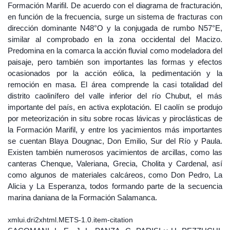
Formación Marifil. De acuerdo con el diagrama de fracturación,
en función de la frecuencia, surge un sistema de fracturas con
dirección dominante N48°O y la conjugada de rumbo N57°E,
similar al comprobado en la zona occidental del Macizo.
Predomina en la comarca la acción fluvial como modeladora del
paisaje, pero también son importantes las formas y efectos
ocasionados por la acción eólica, la pedimentación y la
remoción en masa. El área comprende la casi totalidad del
distrito caolinífero del valle inferior del río Chubut, el más
importante del país, en activa explotación. El caolín se produjo
por meteorización in situ sobre rocas lávicas y piroclásticas de
la Formación Marifil, y entre los yacimientos más importantes
se cuentan Blaya Dougnac, Don Emilio, Sur del Río y Paula.
Existen también numerosos yacimientos de arcillas, como las
canteras Chenque, Valeriana, Grecia, Cholita y Cardenal, así
como algunos de materiales calcáreos, como Don Pedro, La
Alicia y La Esperanza, todos formando parte de la secuencia
marina daniana de la Formación Salamanca.
xmlui.dri2xhtml.METS-1.0.item-citation