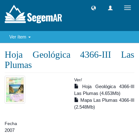
Camb
naveg
Ver ítem
Hoja Geológica 4366-III Las
Plumas
Ver/
Hoja Geológica 4366-III
Las Plumas (4.653Mb)
Mapa Las Plumas 4366-III
(2.548Mb)
Fecha
2007