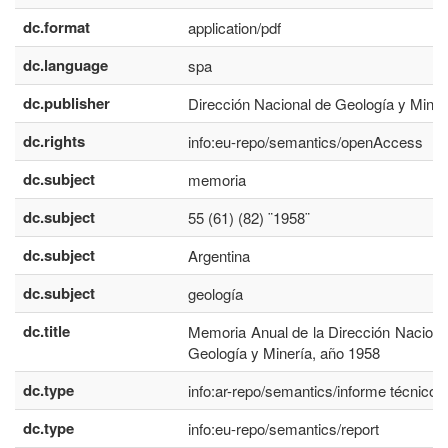
dc.format
application/pdf
dc.language
spa
dc.publisher
Dirección Nacional de Geología y Miner
dc.rights
info:eu-repo/semantics/openAccess
dc.subject
memoria
dc.subject
55 (61) (82) ¨1958¨
dc.subject
Argentina
dc.subject
geología
dc.title
Memoria Anual de la Dirección Naciona
Geología y Minería, año 1958
dc.type
info:ar-repo/semantics/informe técnico
dc.type
info:eu-repo/semantics/report