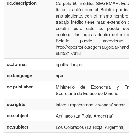
dc.description
Carpeta 60, inéditos SEGEMAR. Este 
tiene relación con el Boletín publicad
año siguiente, con el mismo nombre. 
trabajo inédito tiene más extensión qu
boletín, pero esto se puede debe
contener los mapas dentro del mismo
Boletín puede accederse 
http://repositorio.segemar.gob.ar/handle
8849217/618
dc.format
application/pdf
dc.language
spa
dc.publisher
Ministerio de Economía y Traba
Secretaría de Estado de Minería
dc.rights
info:eu-repo/semantics/openAccess
dc.subject
Antinaco (La Rioja, Argentina)
dc.subject
Los Colorados (La Rioja, Argentina)