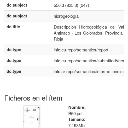
dc.subject
556.3 (825.3) (047)
dc.subject
hidrogeología
dc.title
Descripción Hidrogeológica del Vall
Antinaco - Los Colorados. Provincia d
Rioja
dc.type
info:eu-repo/semantics/report
dc.type
info:eu-repo/semantics/submittedVersio
dc.type
info:ar-repo/semantics/informe técnico
Ficheros en el ítem
Nombre:
B60.pdf
Tamaño:
7.193Mb