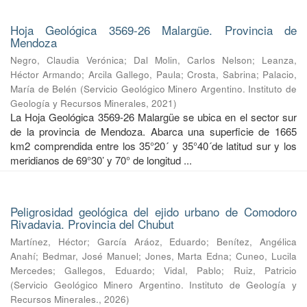
Hoja Geológica 3569-26 Malargüe. Provincia de
Mendoza
Negro, Claudia Verónica
;
Dal Molin, Carlos Nelson
;
Leanza,
Héctor Armando
;
Arcila Gallego, Paula
;
Crosta, Sabrina
;
Palacio,
María de Belén
(
Servicio Geológico Minero Argentino. Instituto de
Geología y Recursos Minerales
,
2021
)
La Hoja Geológica 3569-26 Malargüe se ubica en el sector sur
de la provincia de Mendoza. Abarca una superficie de 1665
km2 comprendida entre los 35°20´ y 35°40´de latitud sur y los
meridianos de 69°30’ y 70° de longitud ...
Peligrosidad geológica del ejido urbano de Comodoro
Rivadavia. Provincia del Chubut
Martínez, Héctor
;
García Aráoz, Eduardo
;
Benítez, Angélica
Anahí
;
Bedmar, José Manuel
;
Jones, Marta Edna
;
Cuneo, Lucila
Mercedes
;
Gallegos, Eduardo
;
Vidal, Pablo
;
Ruiz, Patricio
(
Servicio Geológico Minero Argentino. Instituto de Geología y
Recursos Minerales.
,
2026
)