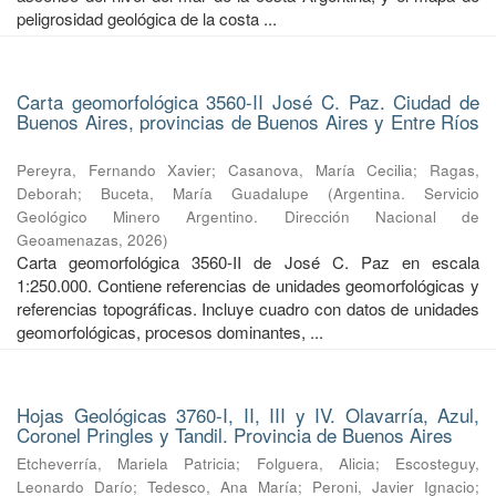
peligrosidad geológica de la costa ...
Carta geomorfológica 3560-II José C. Paz. Ciudad de
Buenos Aires, provincias de Buenos Aires y Entre Ríos
Pereyra, Fernando Xavier
;
Casanova, María Cecilia
;
Ragas,
Deborah
;
Buceta, María Guadalupe
(
Argentina. Servicio
Geológico Minero Argentino. Dirección Nacional de
Geoamenazas
,
2026
)
Carta geomorfológica 3560-II de José C. Paz en escala
1:250.000. Contiene referencias de unidades geomorfológicas y
referencias topográficas. Incluye cuadro con datos de unidades
geomorfológicas, procesos dominantes, ...
Hojas Geológicas 3760-I, II, III y IV. Olavarría, Azul,
Coronel Pringles y Tandil. Provincia de Buenos Aires
Etcheverría, Mariela Patricia
;
Folguera, Alicia
;
Escosteguy,
Leonardo Darío
;
Tedesco, Ana María
;
Peroni, Javier Ignacio
;