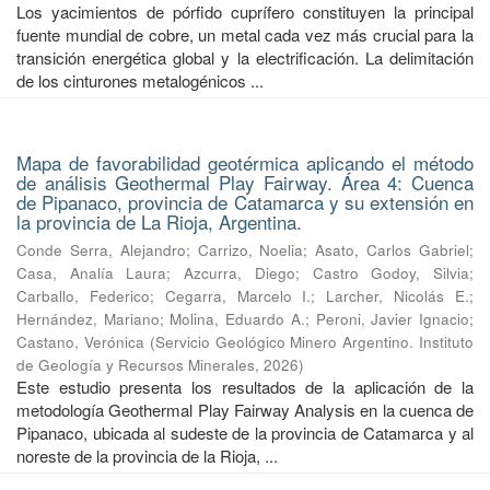
Los yacimientos de pórfido cuprífero constituyen la principal
fuente mundial de cobre, un metal cada vez más crucial para la
transición energética global y la electrificación. La delimitación
de los cinturones metalogénicos ...
Mapa de favorabilidad geotérmica aplicando el método
de análisis Geothermal Play Fairway. Área 4: Cuenca
de Pipanaco, provincia de Catamarca y su extensión en
la provincia de La Rioja, Argentina.
Conde Serra, Alejandro
;
Carrizo, Noelia
;
Asato, Carlos Gabriel
;
Casa, Analía Laura
;
Azcurra, Diego
;
Castro Godoy, Silvia
;
Carballo, Federico
;
Cegarra, Marcelo I.
;
Larcher, Nicolás E.
;
Hernández, Mariano
;
Molina, Eduardo A.
;
Peroni, Javier Ignacio
;
Castano, Verónica
(
Servicio Geológico Minero Argentino. Instituto
de Geología y Recursos Minerales
,
2026
)
Este estudio presenta los resultados de la aplicación de la
metodología Geothermal Play Fairway Analysis en la cuenca de
Pipanaco, ubicada al sudeste de la provincia de Catamarca y al
noreste de la provincia de la Rioja, ...