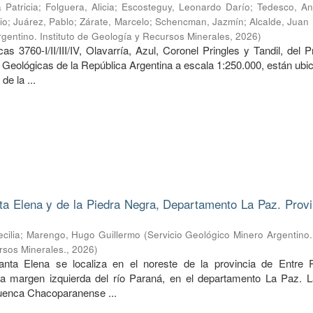
 Patricia
;
Folguera, Alicia
;
Escosteguy, Leonardo Darío
;
Tedesco, An
io
;
Juárez, Pablo
;
Zárate, Marcelo
;
Schencman, Jazmín
;
Alcalde, Juan
gentino. Instituto de Geología y Recursos Minerales
,
2026
)
s 3760-I/II/III/IV, Olavarría, Azul, Coronel Pringles y Tandil, del
 Geológicas de la República Argentina a escala 1:250.000, están ubi
de la ...
ta Elena y de la Piedra Negra, Departamento La Paz. Provi
cilia
;
Marengo, Hugo Guillermo
(
Servicio Geológico Minero Argentino. 
rsos Minerales.
,
2026
)
anta Elena se localiza en el noreste de la provincia de Entre 
la margen izquierda del río Paraná, en el departamento La Paz. L
cuenca Chacoparanense ...