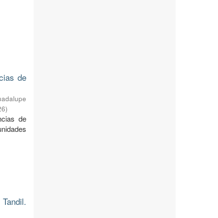
cias de
uadalupe
26
)
ncias de
unidades
Tandil.