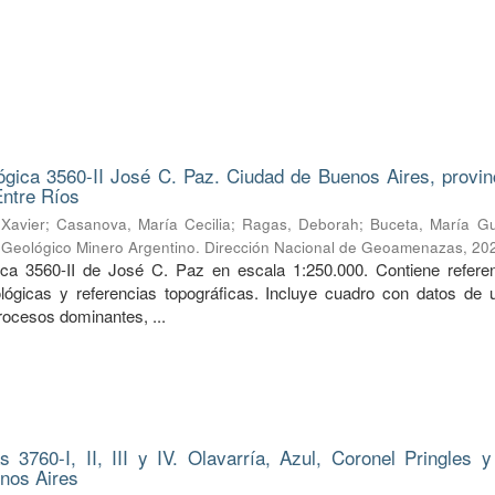
ógica 3560-II José C. Paz. Ciudad de Buenos Aires, provin
Entre Ríos
Xavier
;
Casanova, María Cecilia
;
Ragas, Deborah
;
Buceta, María G
o Geológico Minero Argentino. Dirección Nacional de Geoamenazas
,
20
ica 3560-II de José C. Paz en escala 1:250.000. Contiene refere
lógicas y referencias topográficas. Incluye cuadro con datos de 
rocesos dominantes, ...
 3760-I, II, III y IV. Olavarría, Azul, Coronel Pringles y 
enos Aires