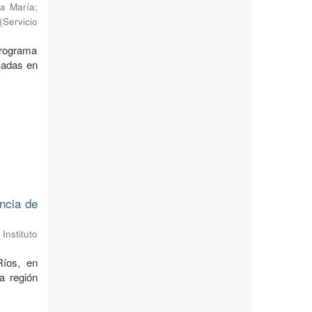
a María
;
(
Servicio
 Programa
cadas en
ncia de
Instituto
Ríos, en
a región