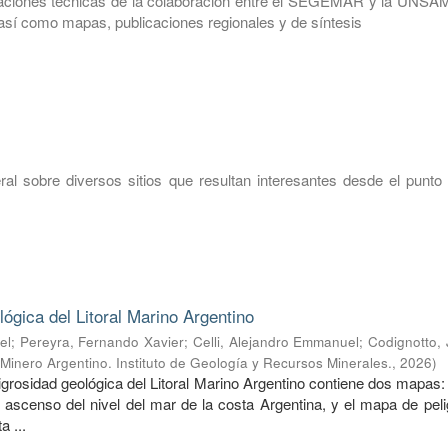
icaciones técnicas de la colaboración entre el SEGEMAR y la UNSAM
 así como mapas, publicaciones regionales y de síntesis
eral sobre diversos sitios que resultan interesantes desde el punto
lógica del Litoral Marino Argentino
el
;
Pereyra, Fernando Xavier
;
Celli, Alejandro Emmanuel
;
Codignotto,
 Minero Argentino. Instituto de Geología y Recursos Minerales.
,
2026
)
eligrosidad geológica del Litoral Marino Argentino contiene dos mapas
l ascenso del nivel del mar de la costa Argentina, y el mapa de pel
a ...