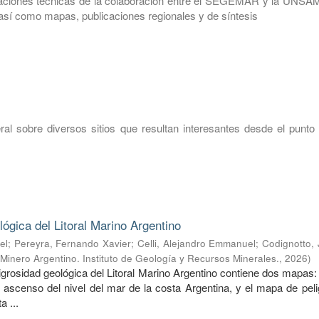
icaciones técnicas de la colaboración entre el SEGEMAR y la UNSAM
 así como mapas, publicaciones regionales y de síntesis
eral sobre diversos sitios que resultan interesantes desde el punto
lógica del Litoral Marino Argentino
el
;
Pereyra, Fernando Xavier
;
Celli, Alejandro Emmanuel
;
Codignotto,
 Minero Argentino. Instituto de Geología y Recursos Minerales.
,
2026
)
eligrosidad geológica del Litoral Marino Argentino contiene dos mapas
l ascenso del nivel del mar de la costa Argentina, y el mapa de pel
a ...