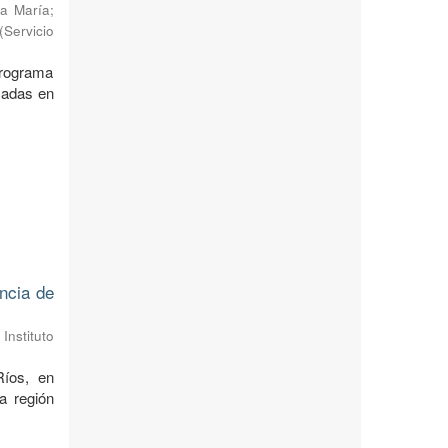
a María
;
(
Servicio
 Programa
cadas en
ncia de
Instituto
Ríos, en
a región