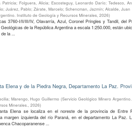
 Patricia
;
Folguera, Alicia
;
Escosteguy, Leonardo Darío
;
Tedesco, An
io
;
Juárez, Pablo
;
Zárate, Marcelo
;
Schencman, Jazmín
;
Alcalde, Juan
gentino. Instituto de Geología y Recursos Minerales
,
2026
)
s 3760-I/II/III/IV, Olavarría, Azul, Coronel Pringles y Tandil, del
 Geológicas de la República Argentina a escala 1:250.000, están ubi
de la ...
ta Elena y de la Piedra Negra, Departamento La Paz. Provi
cilia
;
Marengo, Hugo Guillermo
(
Servicio Geológico Minero Argentino. 
rsos Minerales.
,
2026
)
anta Elena se localiza en el noreste de la provincia de Entre 
la margen izquierda del río Paraná, en el departamento La Paz. L
cuenca Chacoparanense ...