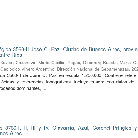
ógica 3560-II José C. Paz. Ciudad de Buenos Aires, provin
Entre Ríos
Xavier
;
Casanova, María Cecilia
;
Ragas, Deborah
;
Buceta, María G
o Geológico Minero Argentino. Dirección Nacional de Geoamenazas
,
20
ica 3560-II de José C. Paz en escala 1:250.000. Contiene refere
lógicas y referencias topográficas. Incluye cuadro con datos de 
rocesos dominantes, ...
 3760-I, II, III y IV. Olavarría, Azul, Coronel Pringles y 
enos Aires