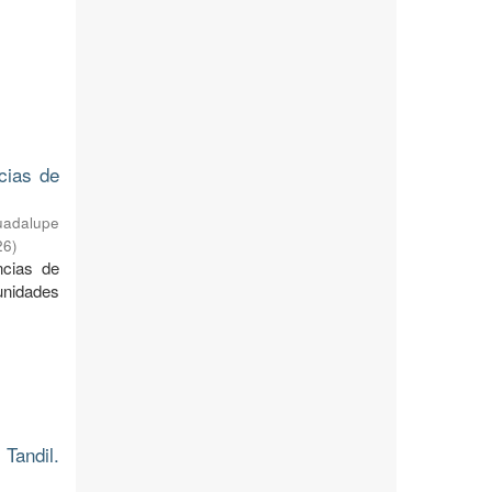
cias de
uadalupe
26
)
ncias de
unidades
Tandil.