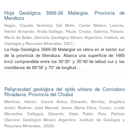
Hoja Geológica 3569-26 Malargüe. Provincia de
Mendoza
Negro, Claudia Verónica
;
Dal Molin, Carlos Nelson
;
Leanza,
Héctor Armando
;
Arcila Gallego, Paula
;
Crosta, Sabrina
;
Palacio,
María de Belén
(
Servicio Geológico Minero Argentino. Instituto de
Geología y Recursos Minerales
,
2021
)
La Hoja Geológica 3569-26 Malargüe se ubica en el sector sur
de la provincia de Mendoza. Abarca una superficie de 1665
km2 comprendida entre los 35°20´ y 35°40´de latitud sur y los
meridianos de 69°30’ y 70° de longitud ...
Peligrosidad geológica del ejido urbano de Comodoro
Rivadavia. Provincia del Chubut
Martínez, Héctor
;
García Aráoz, Eduardo
;
Benítez, Angélica
Anahí
;
Bedmar, José Manuel
;
Jones, Marta Edna
;
Cuneo, Lucila
Mercedes
;
Gallegos, Eduardo
;
Vidal, Pablo
;
Ruiz, Patricio
(
Servicio Geológico Minero Argentino. Instituto de Geología y
Recursos Minerales.
,
2026
)