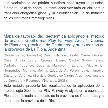
Los yacimientos de pórfido cuprífero constituyen la principal
fuente mundial de cobre, un metal cada vez más crucial para la
transición energética global y la electrificación. La delimitación
de los cinturones metalogénicos ...
Mapa de favorabilidad geotérmica aplicando el método
de análisis Geothermal Play Fairway. Área 4: Cuenca
de Pipanaco, provincia de Catamarca y su extensión en
la provincia de La Rioja, Argentina.
Conde Serra, Alejandro
;
Carrizo, Noelia
;
Asato, Carlos Gabriel
;
Casa, Analía Laura
;
Azcurra, Diego
;
Castro Godoy, Silvia
;
Carballo, Federico
;
Cegarra, Marcelo I.
;
Larcher, Nicolás E.
;
Hernández, Mariano
;
Molina, Eduardo A.
;
Peroni, Javier Ignacio
;
Castano, Verónica
(
Servicio Geológico Minero Argentino. Instituto
de Geología y Recursos Minerales
,
2026
)
Este estudio presenta los resultados de la aplicación de la
metodología Geothermal Play Fairway Analysis en la cuenca de
Pipanaco, ubicada al sudeste de la provincia de Catamarca y al
noreste de la provincia de la Rioja, ...