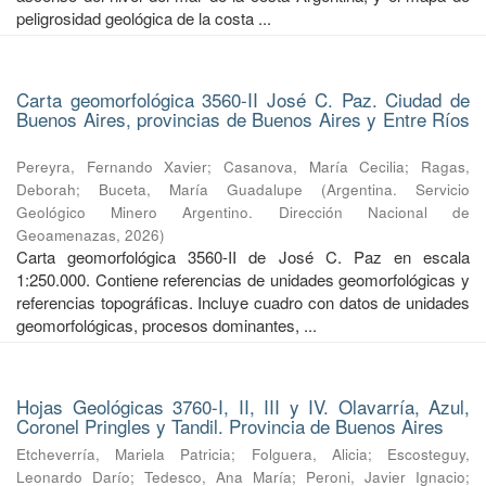
peligrosidad geológica de la costa ...
Carta geomorfológica 3560-II José C. Paz. Ciudad de
Buenos Aires, provincias de Buenos Aires y Entre Ríos
Pereyra, Fernando Xavier
;
Casanova, María Cecilia
;
Ragas,
Deborah
;
Buceta, María Guadalupe
(
Argentina. Servicio
Geológico Minero Argentino. Dirección Nacional de
Geoamenazas
,
2026
)
Carta geomorfológica 3560-II de José C. Paz en escala
1:250.000. Contiene referencias de unidades geomorfológicas y
referencias topográficas. Incluye cuadro con datos de unidades
geomorfológicas, procesos dominantes, ...
Hojas Geológicas 3760-I, II, III y IV. Olavarría, Azul,
Coronel Pringles y Tandil. Provincia de Buenos Aires
Etcheverría, Mariela Patricia
;
Folguera, Alicia
;
Escosteguy,
Leonardo Darío
;
Tedesco, Ana María
;
Peroni, Javier Ignacio
;