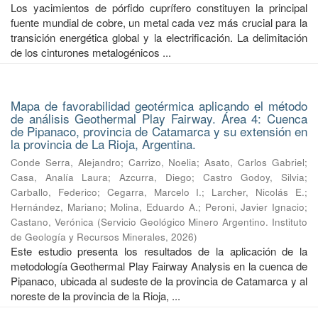
Los yacimientos de pórfido cuprífero constituyen la principal
fuente mundial de cobre, un metal cada vez más crucial para la
transición energética global y la electrificación. La delimitación
de los cinturones metalogénicos ...
Mapa de favorabilidad geotérmica aplicando el método
de análisis Geothermal Play Fairway. Área 4: Cuenca
de Pipanaco, provincia de Catamarca y su extensión en
la provincia de La Rioja, Argentina.
Conde Serra, Alejandro
;
Carrizo, Noelia
;
Asato, Carlos Gabriel
;
Casa, Analía Laura
;
Azcurra, Diego
;
Castro Godoy, Silvia
;
Carballo, Federico
;
Cegarra, Marcelo I.
;
Larcher, Nicolás E.
;
Hernández, Mariano
;
Molina, Eduardo A.
;
Peroni, Javier Ignacio
;
Castano, Verónica
(
Servicio Geológico Minero Argentino. Instituto
de Geología y Recursos Minerales
,
2026
)
Este estudio presenta los resultados de la aplicación de la
metodología Geothermal Play Fairway Analysis en la cuenca de
Pipanaco, ubicada al sudeste de la provincia de Catamarca y al
noreste de la provincia de la Rioja, ...