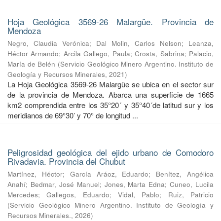
Hoja Geológica 3569-26 Malargüe. Provincia de
Mendoza
Negro, Claudia Verónica
;
Dal Molin, Carlos Nelson
;
Leanza,
Héctor Armando
;
Arcila Gallego, Paula
;
Crosta, Sabrina
;
Palacio,
María de Belén
(
Servicio Geológico Minero Argentino. Instituto de
Geología y Recursos Minerales
,
2021
)
La Hoja Geológica 3569-26 Malargüe se ubica en el sector sur
de la provincia de Mendoza. Abarca una superficie de 1665
km2 comprendida entre los 35°20´ y 35°40´de latitud sur y los
meridianos de 69°30’ y 70° de longitud ...
Peligrosidad geológica del ejido urbano de Comodoro
Rivadavia. Provincia del Chubut
Martínez, Héctor
;
García Aráoz, Eduardo
;
Benítez, Angélica
Anahí
;
Bedmar, José Manuel
;
Jones, Marta Edna
;
Cuneo, Lucila
Mercedes
;
Gallegos, Eduardo
;
Vidal, Pablo
;
Ruiz, Patricio
(
Servicio Geológico Minero Argentino. Instituto de Geología y
Recursos Minerales.
,
2026
)