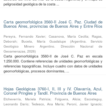
peligrosidad geológica de la costa ...
Carta geomorfológica 3560-II José C. Paz. Ciudad de
Buenos Aires, provincias de Buenos Aires y Entre Ríos
Pereyra, Fernando Xavier
;
Casanova, María Cecilia
;
Ragas,
Deborah
;
Buceta, María Guadalupe
(
Argentina. Servicio
Geológico Minero Argentino. Dirección Nacional de
Geoamenazas
,
2026
)
Carta geomorfológica 3560-II de José C. Paz en escala
1:250.000. Contiene referencias de unidades geomorfológicas y
referencias topográficas. Incluye cuadro con datos de unidades
geomorfológicas, procesos dominantes, ...
Hojas Geológicas 3760-I, II, III y IV. Olavarría, Azul,
Coronel Pringles y Tandil. Provincia de Buenos Aires
Etcheverría, Mariela Patricia
;
Folguera, Alicia
;
Escosteguy,
Leonardo Darío
;
Tedesco, Ana María
;
Peroni, Javier Ignacio
;