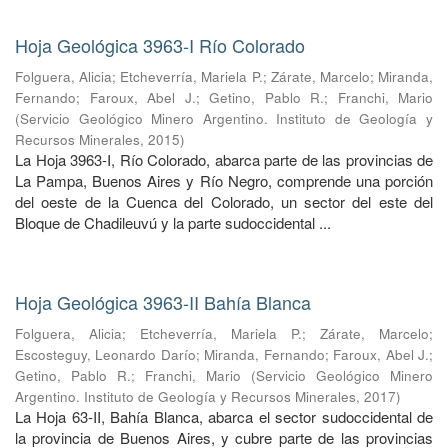
Hoja Geológica 3963-I Río Colorado
Folguera, Alicia
;
Etcheverría, Mariela P.
;
Zárate, Marcelo
;
Miranda,
Fernando
;
Faroux, Abel J.
;
Getino, Pablo R.
;
Franchi, Mario
(
Servicio Geológico Minero Argentino. Instituto de Geología y
Recursos Minerales
,
2015
)
La Hoja 3963-I, Río Colorado, abarca parte de las provincias de
La Pampa, Buenos Aires y Río Negro, comprende una porción
del oeste de la Cuenca del Colorado, un sector del este del
Bloque de Chadileuvú y la parte sudoccidental ...
Hoja Geológica 3963-II Bahía Blanca
Folguera, Alicia
;
Etcheverría, Mariela P.
;
Zárate, Marcelo
;
Escosteguy, Leonardo Darío
;
Miranda, Fernando
;
Faroux, Abel J.
;
Getino, Pablo R.
;
Franchi, Mario
(
Servicio Geológico Minero
Argentino. Instituto de Geología y Recursos Minerales
,
2017
)
La Hoja 63-II, Bahía Blanca, abarca el sector sudoccidental de
la provincia de Buenos Aires, y cubre parte de las provincias