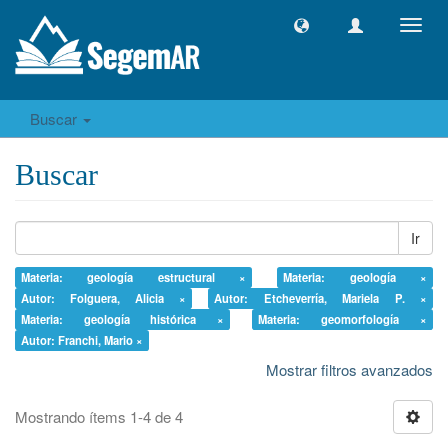
Camb
naveg
Buscar
Buscar
Ir
Materia: geología estructural ×
Materia: geología ×
Autor: Folguera, Alicia ×
Autor: Etcheverría, Mariela P. ×
Materia: geología histórica ×
Materia: geomorfología ×
Autor: Franchi, Mario ×
Mostrar filtros avanzados
Mostrando ítems 1-4 de 4