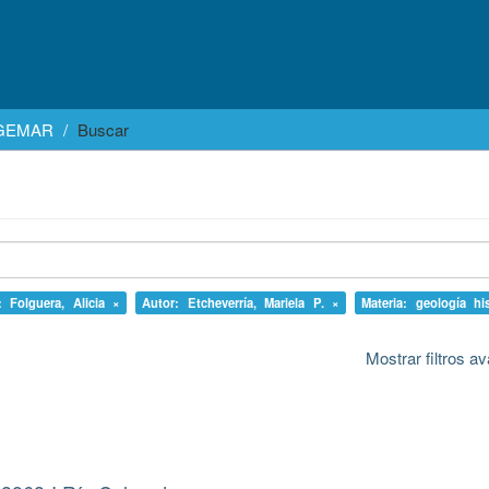
EGEMAR
Buscar
: Folguera, Alicia ×
Autor: Etcheverría, Mariela P. ×
Materia: geología hi
Mostrar filtros 