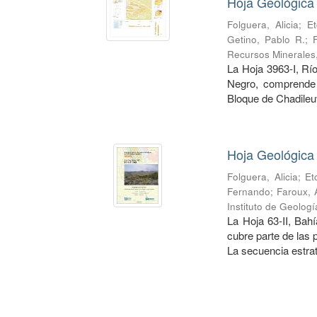
Hoja Geológica
Folguera, Alicia
;
Et
Getino, Pablo R.
;
Recursos Minerales
La Hoja 3963-I, Rí
Negro, comprende 
Bloque de Chadileuv
Hoja Geológica
Folguera, Alicia
;
Et
Fernando
;
Faroux, 
Instituto de Geolog
La Hoja 63-II, Bah
cubre parte de las
La secuencia estrati