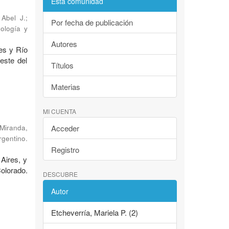
Esta comunidad
 Abel J.
;
Por fecha de publicación
ología y
Autores
es y Río
este del
Títulos
Materias
MI CUENTA
Miranda,
Acceder
rgentino.
Registro
 Aires, y
Colorado.
DESCUBRE
Autor
Etcheverría, Mariela P. (2)