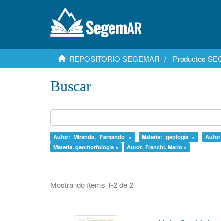
REPOSITORIO SEGEMAR
Productos S
Buscar
Autor: Miranda, Fernando ×
Materia: geología ×
Autor
Materia: geomorfología ×
Autor: Franchi, Mario ×
Mostrando ítems 1-2 de 2