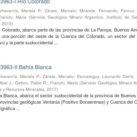
 3963-I Río Colorado
cheverría, Mariela P.
;
Zárate, Marcelo
;
Miranda, Fernando
;
Faroux,
Franchi, Mario
(
Servicio Geológico Minero Argentino. Instituto de Ge
,
2015
)
o Colorado, abarca parte de las provincias de La Pampa, Buenos Air
una porción del oeste de la Cuenca del Colorado, un sector del 
ú y la parte sudoccidental ...
 3963-II Bahía Blanca
cheverría, Mariela P.
;
Zárate, Marcelo
;
Escosteguy, Leonardo Darío
;
Abel J.
;
Getino, Pablo R.
;
Franchi, Mario
(
Servicio Geológico Minero A
ía y Recursos Minerales
,
2017
)
ía Blanca, abarca el sector sudoccidental de la provincia de Buenos
 provincias geológicas Ventania (Positivo Bonaerense) y Cuenca del 
gráfica ...