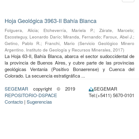
Hoja Geológica 3963-II Bahía Blanca
Folguera, Alicia
;
Etcheverría, Mariela P.
;
Zárate, Marcelo
;
Escosteguy, Leonardo Darío
;
Miranda, Fernando
;
Faroux, Abel J.
;
Getino, Pablo R.
;
Franchi, Mario
(
Servicio Geológico Minero
Argentino. Instituto de Geología y Recursos Minerales
,
2017
)
La Hoja 63-II, Bahía Blanca, abarca el sector sudoccidental de
la provincia de Buenos Aires, y cubre parte de las provincias
geológicas Ventania (Positivo Bonaerense) y Cuenca del
Colorado. La secuencia estratigráfica ...
SEGEMAR
copyright © 2019
SEGEMAR
REPOSITORIO-DSPACE
Tel:(+5411) 5670-0101
Contacto
|
Sugerencias