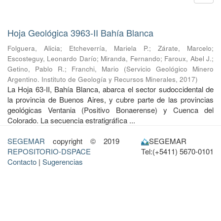
Hoja Geológica 3963-II Bahía Blanca
Folguera, Alicia
;
Etcheverría, Mariela P.
;
Zárate, Marcelo
;
Escosteguy, Leonardo Darío
;
Miranda, Fernando
;
Faroux, Abel J.
;
Getino, Pablo R.
;
Franchi, Mario
(
Servicio Geológico Minero
Argentino. Instituto de Geología y Recursos Minerales
,
2017
)
La Hoja 63-II, Bahía Blanca, abarca el sector sudoccidental de
la provincia de Buenos Aires, y cubre parte de las provincias
geológicas Ventania (Positivo Bonaerense) y Cuenca del
Colorado. La secuencia estratigráfica ...
SEGEMAR
copyright © 2019
SEGEMAR
REPOSITORIO-DSPACE
Tel:(+5411) 5670-0101
Contacto
|
Sugerencias