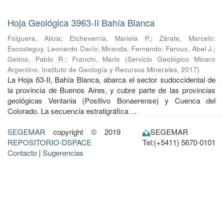
Hoja Geológica 3963-II Bahía Blanca
Folguera, Alicia
;
Etcheverría, Mariela P.
;
Zárate, Marcelo
;
Escosteguy, Leonardo Darío
;
Miranda, Fernando
;
Faroux, Abel J.
;
Getino, Pablo R.
;
Franchi, Mario
(
Servicio Geológico Minero
Argentino. Instituto de Geología y Recursos Minerales
,
2017
)
La Hoja 63-II, Bahía Blanca, abarca el sector sudoccidental de
la provincia de Buenos Aires, y cubre parte de las provincias
geológicas Ventania (Positivo Bonaerense) y Cuenca del
Colorado. La secuencia estratigráfica ...
SEGEMAR
copyright © 2019
SEGEMAR
REPOSITORIO-DSPACE
Tel:(+5411) 5670-0101
Contacto
|
Sugerencias