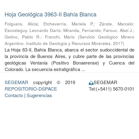
Hoja Geológica 3963-II Bahía Blanca
Folguera, Alicia
;
Etcheverría, Mariela P.
;
Zárate, Marcelo
;
Escosteguy, Leonardo Darío
;
Miranda, Fernando
;
Faroux, Abel J.
;
Getino, Pablo R.
;
Franchi, Mario
(
Servicio Geológico Minero
Argentino. Instituto de Geología y Recursos Minerales
,
2017
)
La Hoja 63-II, Bahía Blanca, abarca el sector sudoccidental de
la provincia de Buenos Aires, y cubre parte de las provincias
geológicas Ventania (Positivo Bonaerense) y Cuenca del
Colorado. La secuencia estratigráfica ...
SEGEMAR
copyright © 2019
SEGEMAR
REPOSITORIO-DSPACE
Tel:(+5411) 5670-0101
Contacto
|
Sugerencias