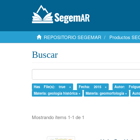
REPOSITORIO SEGEMAR
Productos S
Buscar
Has File(s): true ×
Fecha: 2015 ×
Autor: Folgue
Materia: geología histórica ×
Materia: geomorfología ×
Auto
Mostrando ítems 1-1 de 1