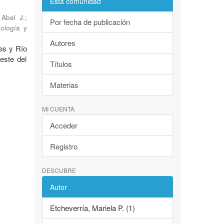
Esta comunidad
 Abel J.
;
Por fecha de publicación
ología y
Autores
es y Río
este del
Títulos
Materias
MI CUENTA
Acceder
Registro
DESCUBRE
Autor
Etcheverría, Mariela P. (1)