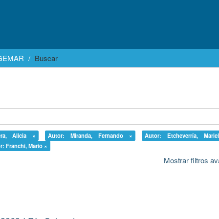
EGEMAR
Buscar
ra, Alicia ×
Autor: Miranda, Fernando ×
Autor: Etcheverría, Mari
r: Franchi, Mario ×
Mostrar filtros 