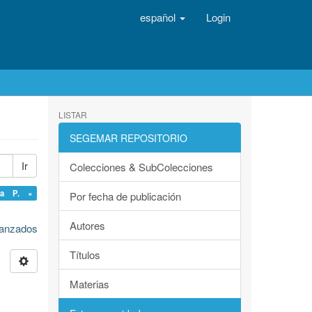
español
Login
LISTAR
SEGEMAR REPOSITORIO
Ir
Colecciones & SubColecciones
ela P. ×
Por fecha de publicación
Autores
avanzados
Títulos
Materias