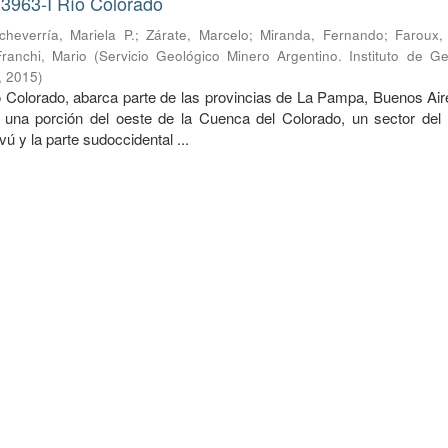
 3963-I Río Colorado
cheverría, Mariela P.
;
Zárate, Marcelo
;
Miranda, Fernando
;
Faroux,
Franchi, Mario
(
Servicio Geológico Minero Argentino. Instituto de Ge
,
2015
)
o Colorado, abarca parte de las provincias de La Pampa, Buenos Air
una porción del oeste de la Cuenca del Colorado, un sector del 
ú y la parte sudoccidental ...