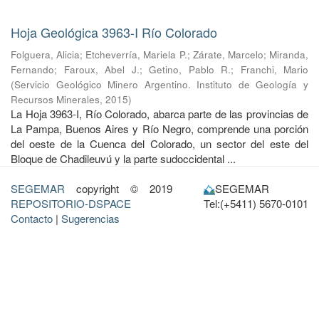
Hoja Geológica 3963-I Río Colorado
Folguera, Alicia
;
Etcheverría, Mariela P.
;
Zárate, Marcelo
;
Miranda,
Fernando
;
Faroux, Abel J.
;
Getino, Pablo R.
;
Franchi, Mario
(
Servicio Geológico Minero Argentino. Instituto de Geología y
Recursos Minerales
,
2015
)
La Hoja 3963-I, Río Colorado, abarca parte de las provincias de
La Pampa, Buenos Aires y Río Negro, comprende una porción
del oeste de la Cuenca del Colorado, un sector del este del
Bloque de Chadileuvú y la parte sudoccidental ...
SEGEMAR
copyright © 2019
SEGEMAR
REPOSITORIO-DSPACE
Tel:(+5411) 5670-0101
Contacto
|
Sugerencias