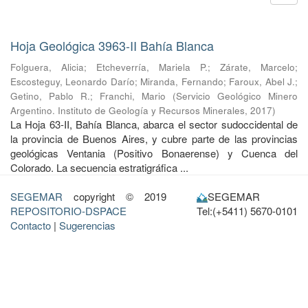
Hoja Geológica 3963-II Bahía Blanca
Folguera, Alicia
;
Etcheverría, Mariela P.
;
Zárate, Marcelo
;
Escosteguy, Leonardo Darío
;
Miranda, Fernando
;
Faroux, Abel J.
;
Getino, Pablo R.
;
Franchi, Mario
(
Servicio Geológico Minero
Argentino. Instituto de Geología y Recursos Minerales
,
2017
)
La Hoja 63-II, Bahía Blanca, abarca el sector sudoccidental de
la provincia de Buenos Aires, y cubre parte de las provincias
geológicas Ventania (Positivo Bonaerense) y Cuenca del
Colorado. La secuencia estratigráfica ...
SEGEMAR
copyright © 2019
SEGEMAR
REPOSITORIO-DSPACE
Tel:(+5411) 5670-0101
Contacto
|
Sugerencias