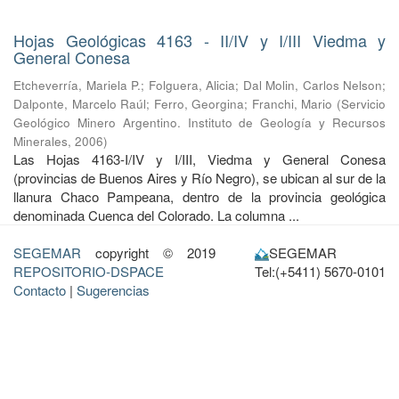
Hojas Geológicas 4163 - II/IV y I/III Viedma y
General Conesa
Etcheverría, Mariela P.
;
Folguera, Alicia
;
Dal Molin, Carlos Nelson
;
Dalponte, Marcelo Raúl
;
Ferro, Georgina
;
Franchi, Mario
(
Servicio
Geológico Minero Argentino. Instituto de Geología y Recursos
Minerales
,
2006
)
Las Hojas 4163-I/IV y I/III, Viedma y General Conesa
(provincias de Buenos Aires y Río Negro), se ubican al sur de la
llanura Chaco Pampeana, dentro de la provincia geológica
denominada Cuenca del Colorado. La columna ...
SEGEMAR
copyright © 2019
SEGEMAR
REPOSITORIO-DSPACE
Tel:(+5411) 5670-0101
Contacto
|
Sugerencias