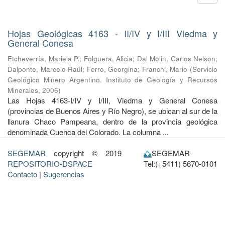
Hojas Geológicas 4163 - II/IV y I/III Viedma y
General Conesa
Etcheverría, Mariela P.
;
Folguera, Alicia
;
Dal Molin, Carlos Nelson
;
Dalponte, Marcelo Raúl
;
Ferro, Georgina
;
Franchi, Mario
(
Servicio
Geológico Minero Argentino. Instituto de Geología y Recursos
Minerales
,
2006
)
Las Hojas 4163-I/IV y I/III, Viedma y General Conesa
(provincias de Buenos Aires y Río Negro), se ubican al sur de la
llanura Chaco Pampeana, dentro de la provincia geológica
denominada Cuenca del Colorado. La columna ...
SEGEMAR
copyright © 2019
SEGEMAR
REPOSITORIO-DSPACE
Tel:(+5411) 5670-0101
Contacto
|
Sugerencias