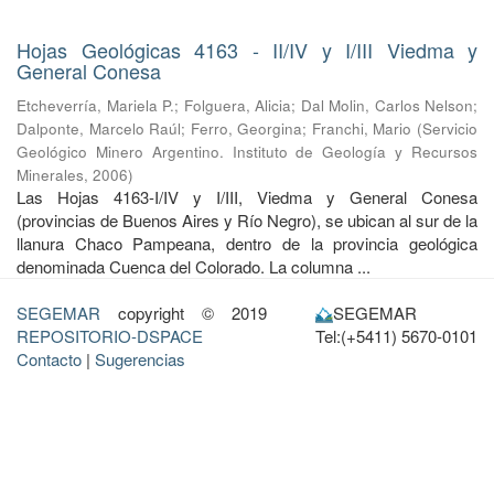
Hojas Geológicas 4163 - II/IV y I/III Viedma y
General Conesa
Etcheverría, Mariela P.
;
Folguera, Alicia
;
Dal Molin, Carlos Nelson
;
Dalponte, Marcelo Raúl
;
Ferro, Georgina
;
Franchi, Mario
(
Servicio
Geológico Minero Argentino. Instituto de Geología y Recursos
Minerales
,
2006
)
Las Hojas 4163-I/IV y I/III, Viedma y General Conesa
(provincias de Buenos Aires y Río Negro), se ubican al sur de la
llanura Chaco Pampeana, dentro de la provincia geológica
denominada Cuenca del Colorado. La columna ...
SEGEMAR
copyright © 2019
SEGEMAR
REPOSITORIO-DSPACE
Tel:(+5411) 5670-0101
Contacto
|
Sugerencias