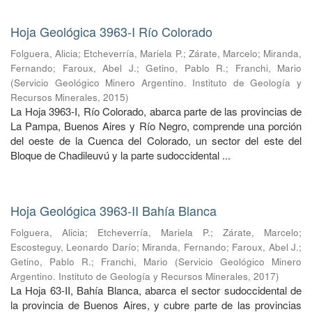
Hoja Geológica 3963-I Río Colorado
Folguera, Alicia
;
Etcheverría, Mariela P.
;
Zárate, Marcelo
;
Miranda,
Fernando
;
Faroux, Abel J.
;
Getino, Pablo R.
;
Franchi, Mario
(
Servicio Geológico Minero Argentino. Instituto de Geología y
Recursos Minerales
,
2015
)
La Hoja 3963-I, Río Colorado, abarca parte de las provincias de
La Pampa, Buenos Aires y Río Negro, comprende una porción
del oeste de la Cuenca del Colorado, un sector del este del
Bloque de Chadileuvú y la parte sudoccidental ...
Hoja Geológica 3963-II Bahía Blanca
Folguera, Alicia
;
Etcheverría, Mariela P.
;
Zárate, Marcelo
;
Escosteguy, Leonardo Darío
;
Miranda, Fernando
;
Faroux, Abel J.
;
Getino, Pablo R.
;
Franchi, Mario
(
Servicio Geológico Minero
Argentino. Instituto de Geología y Recursos Minerales
,
2017
)
La Hoja 63-II, Bahía Blanca, abarca el sector sudoccidental de
la provincia de Buenos Aires, y cubre parte de las provincias