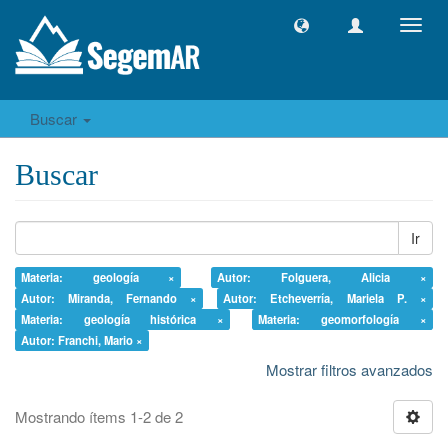
Camb
naveg
Buscar
Buscar
Ir
Materia: geología ×
Autor: Folguera, Alicia ×
Autor: Miranda, Fernando ×
Autor: Etcheverría, Mariela P. ×
Materia: geología histórica ×
Materia: geomorfología ×
Autor: Franchi, Mario ×
Mostrar filtros avanzados
Mostrando ítems 1-2 de 2