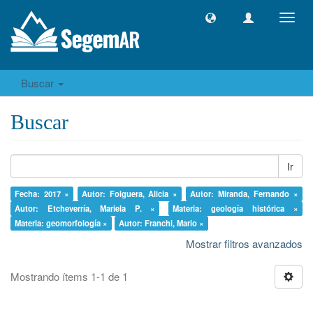
Camb
naveg
Buscar
Buscar
Ir
Fecha: 2017 ×
Autor: Folguera, Alicia ×
Autor: Miranda, Fernando ×
Autor: Etcheverría, Mariela P. ×
Materia: geología histórica ×
Materia: geomorfología ×
Autor: Franchi, Mario ×
Mostrar filtros avanzados
Mostrando ítems 1-1 de 1