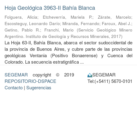
Hoja Geológica 3963-II Bahía Blanca
Folguera, Alicia
;
Etcheverría, Mariela P.
;
Zárate, Marcelo
;
Escosteguy, Leonardo Darío
;
Miranda, Fernando
;
Faroux, Abel J.
;
Getino, Pablo R.
;
Franchi, Mario
(
Servicio Geológico Minero
Argentino. Instituto de Geología y Recursos Minerales
,
2017
)
La Hoja 63-II, Bahía Blanca, abarca el sector sudoccidental de
la provincia de Buenos Aires, y cubre parte de las provincias
geológicas Ventania (Positivo Bonaerense) y Cuenca del
Colorado. La secuencia estratigráfica ...
SEGEMAR
copyright © 2019
SEGEMAR
REPOSITORIO-DSPACE
Tel:(+5411) 5670-0101
Contacto
|
Sugerencias