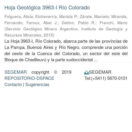
Hoja Geológica 3963-I Río Colorado
Folguera, Alicia
;
Etcheverría, Mariela P.
;
Zárate, Marcelo
;
Miranda,
Fernando
;
Faroux, Abel J.
;
Getino, Pablo R.
;
Franchi, Mario
(
Servicio Geológico Minero Argentino. Instituto de Geología y
Recursos Minerales
,
2015
)
La Hoja 3963-I, Río Colorado, abarca parte de las provincias de
La Pampa, Buenos Aires y Río Negro, comprende una porción
del oeste de la Cuenca del Colorado, un sector del este del
Bloque de Chadileuvú y la parte sudoccidental ...
SEGEMAR
copyright © 2019
SEGEMAR
REPOSITORIO-DSPACE
Tel:(+5411) 5670-0101
Contacto
|
Sugerencias