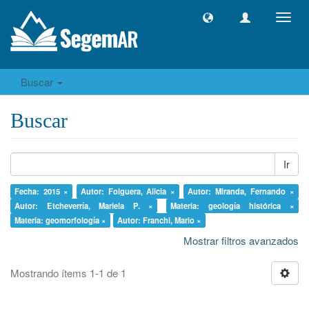
Camb
naveg
Buscar
Buscar
Ir
Fecha: 2015 ×
Autor: Folguera, Alicia ×
Autor: Miranda, Fernando ×
Autor: Etcheverría, Mariela P. ×
Materia: geología histórica ×
Materia: geomorfología ×
Autor: Franchi, Mario ×
Mostrar filtros avanzados
Mostrando ítems 1-1 de 1