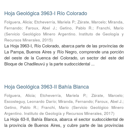
Hoja Geológica 3963-I Río Colorado
Folguera, Alicia
;
Etcheverría, Mariela P.
;
Zárate, Marcelo
;
Miranda,
Fernando
;
Faroux, Abel J.
;
Getino, Pablo R.
;
Franchi, Mario
(
Servicio Geológico Minero Argentino. Instituto de Geología y
Recursos Minerales
,
2015
)
La Hoja 3963-I, Río Colorado, abarca parte de las provincias de
La Pampa, Buenos Aires y Río Negro, comprende una porción
del oeste de la Cuenca del Colorado, un sector del este del
Bloque de Chadileuvú y la parte sudoccidental ...
Hoja Geológica 3963-II Bahía Blanca
Folguera, Alicia
;
Etcheverría, Mariela P.
;
Zárate, Marcelo
;
Escosteguy, Leonardo Darío
;
Miranda, Fernando
;
Faroux, Abel J.
;
Getino, Pablo R.
;
Franchi, Mario
(
Servicio Geológico Minero
Argentino. Instituto de Geología y Recursos Minerales
,
2017
)
La Hoja 63-II, Bahía Blanca, abarca el sector sudoccidental de
la provincia de Buenos Aires, y cubre parte de las provincias