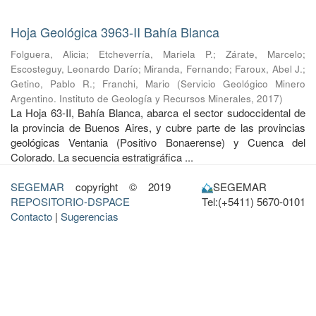
Hoja Geológica 3963-II Bahía Blanca
Folguera, Alicia
;
Etcheverría, Mariela P.
;
Zárate, Marcelo
;
Escosteguy, Leonardo Darío
;
Miranda, Fernando
;
Faroux, Abel J.
;
Getino, Pablo R.
;
Franchi, Mario
(
Servicio Geológico Minero
Argentino. Instituto de Geología y Recursos Minerales
,
2017
)
La Hoja 63-II, Bahía Blanca, abarca el sector sudoccidental de
la provincia de Buenos Aires, y cubre parte de las provincias
geológicas Ventania (Positivo Bonaerense) y Cuenca del
Colorado. La secuencia estratigráfica ...
SEGEMAR
copyright © 2019
SEGEMAR
REPOSITORIO-DSPACE
Tel:(+5411) 5670-0101
Contacto
|
Sugerencias