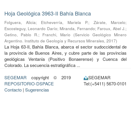
Hoja Geológica 3963-II Bahía Blanca
Folguera, Alicia
;
Etcheverría, Mariela P.
;
Zárate, Marcelo
;
Escosteguy, Leonardo Darío
;
Miranda, Fernando
;
Faroux, Abel J.
;
Getino, Pablo R.
;
Franchi, Mario
(
Servicio Geológico Minero
Argentino. Instituto de Geología y Recursos Minerales
,
2017
)
La Hoja 63-II, Bahía Blanca, abarca el sector sudoccidental de
la provincia de Buenos Aires, y cubre parte de las provincias
geológicas Ventania (Positivo Bonaerense) y Cuenca del
Colorado. La secuencia estratigráfica ...
SEGEMAR
copyright © 2019
SEGEMAR
REPOSITORIO-DSPACE
Tel:(+5411) 5670-0101
Contacto
|
Sugerencias