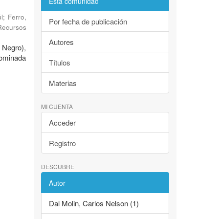
Esta comunidad
l
;
Ferro,
Por fecha de publicación
 Recursos
Autores
o Negro),
nominada
Títulos
Materias
MI CUENTA
Acceder
Registro
DESCUBRE
Autor
Dal Molin, Carlos Nelson (1)