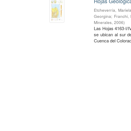
Hojas Geológica
Etcheverría, Mariela
Georgina
;
Franchi,
Minerales
,
2006
)
Las Hojas 4163-I/I
se ubican al sur d
Cuenca del Colorad