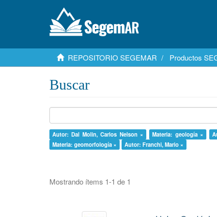
REPOSITORIO SEGEMAR
Productos S
Buscar
Autor: Dal Molin, Carlos Nelson ×
Materia: geología ×
A
Materia: geomorfología ×
Autor: Franchi, Mario ×
Mostrando ítems 1-1 de 1