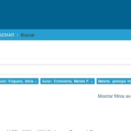
EGEMAR
Buscar
utor: Folguera, Alicia ×
Autor: Etcheverría, Mariela P. ×
Materia: geología hi
Mostrar filtros 