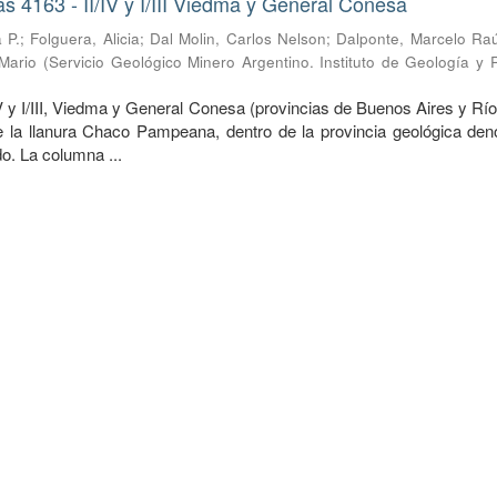
s 4163 - II/IV y I/III Viedma y General Conesa
 P.
;
Folguera, Alicia
;
Dal Molin, Carlos Nelson
;
Dalponte, Marcelo Raú
 Mario
(
Servicio Geológico Minero Argentino. Instituto de Geología y
V y I/III, Viedma y General Conesa (provincias de Buenos Aires y Rí
e la llanura Chaco Pampeana, dentro de la provincia geológica de
o. La columna ...