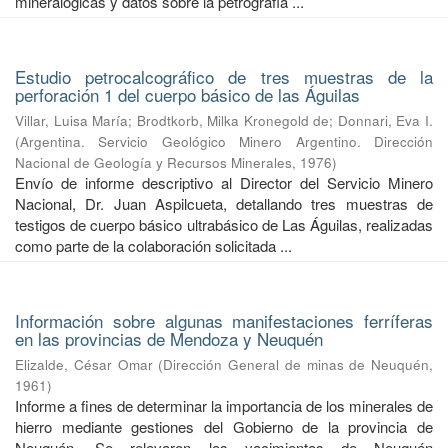
mineralógicas y datos sobre la petrografía ...
Estudio petrocalcográfico de tres muestras de la
perforación 1 del cuerpo básico de las Águilas
Villar, Luisa María
;
Brodtkorb, Milka Kronegold de
;
Donnari, Eva I.
(
Argentina. Servicio Geológico Minero Argentino. Dirección
Nacional de Geología y Recursos Minerales
,
1976
)
Envío de informe descriptivo al Director del Servicio Minero
Nacional, Dr. Juan Aspilcueta, detallando tres muestras de
testigos de cuerpo básico ultrabásico de Las Águilas, realizadas
como parte de la colaboración solicitada ...
Información sobre algunas manifestaciones ferríferas
en las provincias de Mendoza y Neuquén
Elizalde, César Omar
(
Dirección General de minas de Neuquén
,
1961
)
Informe a fines de determinar la importancia de los minerales de
hierro mediante gestiones del Gobierno de la provincia de
Neuquén. Se relevaron los yacimientos de Neuquén